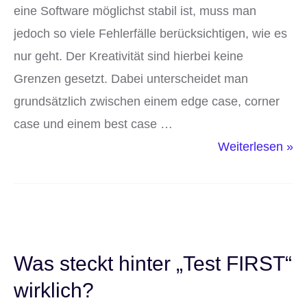
eine Software möglichst stabil ist, muss man
jedoch so viele Fehlerfälle berücksichtigen, wie es
nur geht. Der Kreativität sind hierbei keine
Grenzen gesetzt. Dabei unterscheidet man
grundsätzlich zwischen einem edge case, corner
case und einem best case …
Diese
Weiterlesen »
3
Testfälle
solltest
du
bei
Was steckt hinter „Test FIRST“
jedem
wirklich?
Softwareprojekt